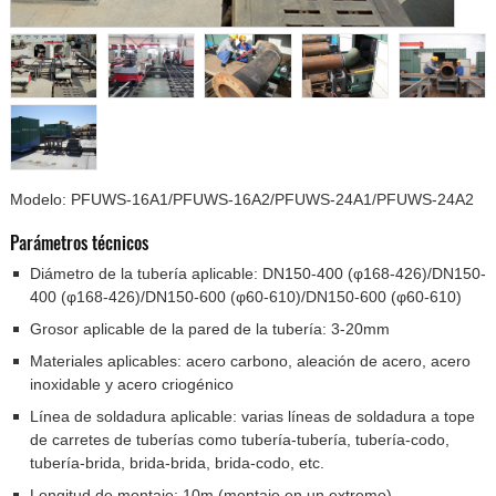
Modelo: PFUWS-16A1/PFUWS-16A2/PFUWS-24A1/PFUWS-24A2
Parámetros técnicos
Diámetro de la tubería aplicable: DN150-400 (φ168-426)/DN150-
400 (φ168-426)/DN150-600 (φ60-610)/DN150-600 (φ60-610)
Grosor aplicable de la pared de la tubería: 3-20mm
Materiales aplicables: acero carbono, aleación de acero, acero
inoxidable y acero criogénico
Línea de soldadura aplicable: varias líneas de soldadura a tope
de carretes de tuberías como tubería-tubería, tubería-codo,
tubería-brida, brida-brida, brida-codo, etc.
Longitud de montaje: 10m (montaje en un extremo)